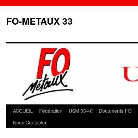
Aller
au
FO-METAUX 33
contenu
ACCUEIL
Fédération
USM 33/40
Documents FO
Nous Contacter