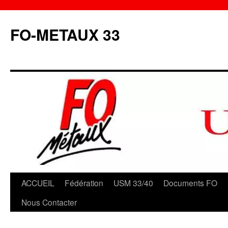
Aller
au
FO-METAUX 33
contenu
ACCUEIL
Fédération
USM 33/40
Documents FO
Nous Contacter