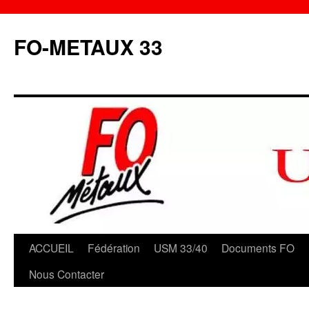
Aller
au
FO-METAUX 33
contenu
ACCUEIL
Fédération
USM 33/40
Documents FO
Nous Contacter