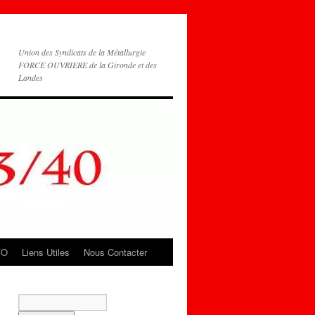
Union des Syndicats de la Métallurgie
FORCE OUVRIERE de la Gironde et des
Landes
FO
Liens Utiles
Nous Contacter