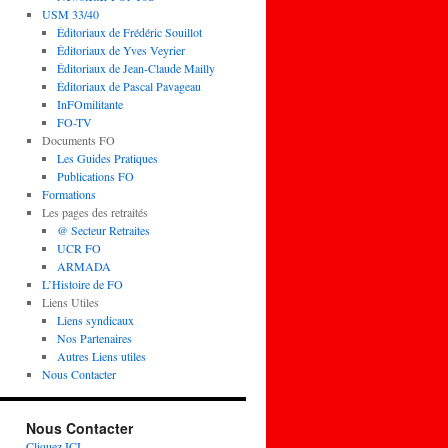
USM 33/40
Éditoriaux de Frédéric Souillot
Éditoriaux de Yves Veyrier
Éditoriaux de Jean-Claude Mailly
Éditoriaux de Pascal Pavageau
InFOmilitante
FO-TV
Documents FO
Les Guides Pratiques
Publications FO
Formations
Les pages des retraités
@ Secteur Retraites
UCR FO
ARMADA
L’Histoire de FO
Liens Utiles
Liens syndicaux
Nos Partenaires
Autres Liens utiles
Nous Contacter
Nous Contacter
Cliquez ICI