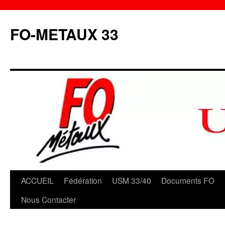
Aller
au
FO-METAUX 33
contenu
ACCUEIL
Fédération
USM 33/40
Documents FO
Nous Contacter