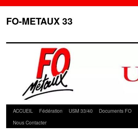
Aller
au
FO-METAUX 33
contenu
ACCUEIL
Fédération
USM 33/40
Documents FO
Nous Contacter