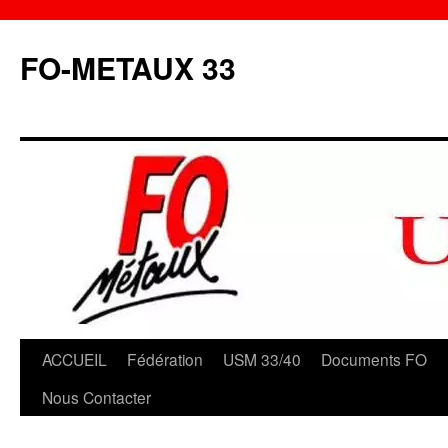
Aller
au
FO-METAUX 33
contenu
ACCUEIL
Fédération
USM 33/40
Documents FO
Nous Contacter