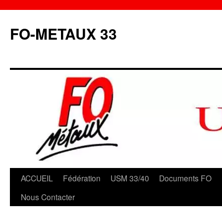
Aller
au
FO-METAUX 33
contenu
ACCUEIL
Fédération
USM 33/40
Documents FO
Nous Contacter