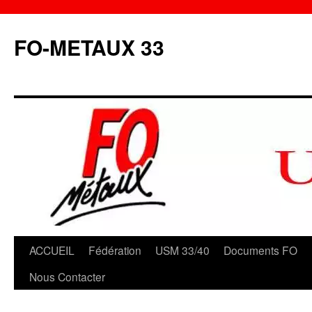
Aller
au
FO-METAUX 33
contenu
ACCUEIL
Fédération
USM 33/40
Documents FO
Nous Contacter