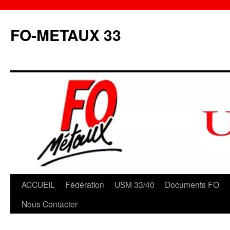
Aller
au
FO-METAUX 33
contenu
ACCUEIL
Fédération
USM 33/40
Documents FO
Nous Contacter