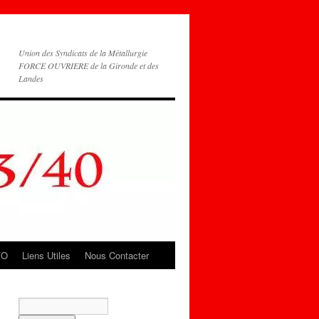
Union des Syndicats de la Métallurgie
FORCE OUVRIERE de la Gironde et des
Landes
FO
Liens Utiles
Nous Contacter