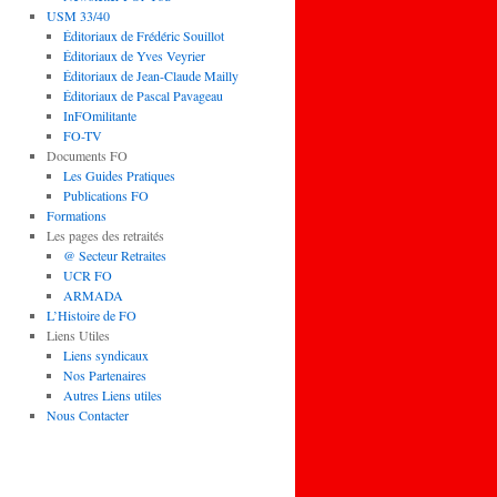
USM 33/40
Éditoriaux de Frédéric Souillot
Éditoriaux de Yves Veyrier
Éditoriaux de Jean-Claude Mailly
Éditoriaux de Pascal Pavageau
InFOmilitante
FO-TV
Documents FO
Les Guides Pratiques
Publications FO
Formations
Les pages des retraités
@ Secteur Retraites
UCR FO
ARMADA
L’Histoire de FO
Liens Utiles
Liens syndicaux
Nos Partenaires
Autres Liens utiles
Nous Contacter