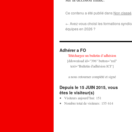
Ce contenu a été publié dans
Non classé
←
Avez-vous choisi les formations syndic
équipes en 2026 ?
Adhérer a FO
Téléchargez un bulletin d’adhésion
[ddownload id="396" button="red"
text="Bulletin d'adhésion ICI"]
a nous retourner complété et signé
Depuis le 15 JUIN 2015, vous
êtes le visiteur(s)
Visiteurs aujourd’hui:
151
Nombre total de visiteurs:
155 614