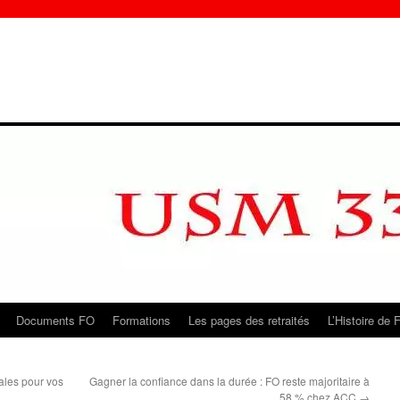
Documents FO
Formations
Les pages des retraités
L’Histoire de 
ales pour vos
Gagner la confiance dans la durée : FO reste majoritaire à
58 % chez ACC
→