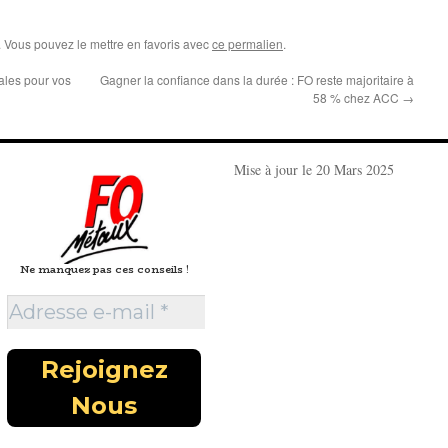
. Vous pouvez le mettre en favoris avec
ce permalien
.
ales pour vos
Gagner la confiance dans la durée : FO reste majoritaire à
58 % chez ACC
→
Mise à jour le 20 Mars 2025
Ne manquez pas ces conseils !