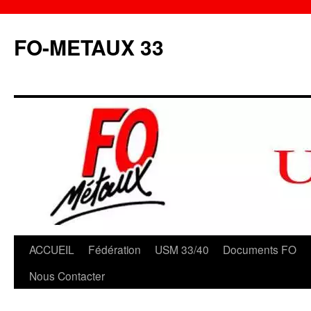
Aller
au
FO-METAUX 33
contenu
ACCUEIL
Fédération
USM 33/40
Documents FO
Nous Contacter