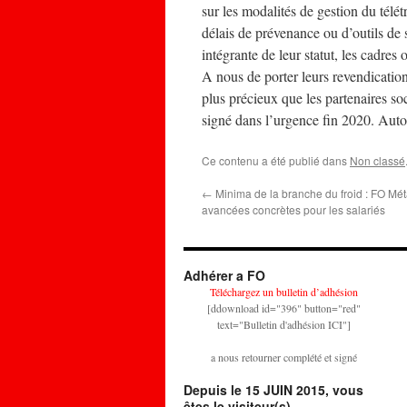
sur les modalités de gestion du télét
délais de prévenance ou d’outils de 
intégrante de leur statut, les cadres
A nous de porter leurs revendication
plus précieux que les partenaires soci
signé dans l’urgence fin 2020. Autou
Ce contenu a été publié dans
Non classé
←
Minima de la branche du froid : FO Mét
avancées concrètes pour les salariés
Adhérer a FO
Téléchargez un bulletin d’adhésion
[ddownload id="396" button="red"
text="Bulletin d'adhésion ICI"]
a nous retourner complété et signé
Depuis le 15 JUIN 2015, vous
êtes le visiteur(s)