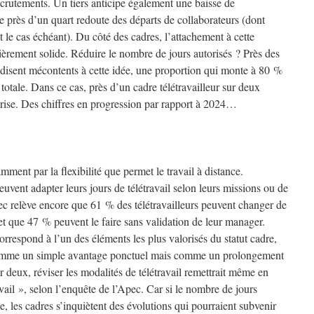
recrutements. Un tiers anticipe également une baisse de
e près d’un quart redoute des départs de collaborateurs (dont
 le cas échéant). Du côté des cadres, l’attachement à cette
ulièrement solide. Réduire le nombre de jours autorisés ? Près des
e disent mécontents à cette idée, une proportion qui monte à 80 %
otale. Dans ce cas, près d’un cadre télétravailleur sur deux
ise. Des chiffres en progression par rapport à 2024…
ment par la flexibilité que permet le travail à distance.
vent adapter leurs jours de télétravail selon leurs missions ou de
pec relève encore que 61 % des télétravailleurs peuvent changer de
et que 47 % peuvent le faire sans validation de leur manager.
rrespond à l’un des éléments les plus valorisés du statut cadre,
s comme un simple avantage ponctuel mais comme un prolongement
r deux, réviser les modalités de télétravail remettrait même en
avail », selon l’enquête de l’Apec. Car si le nombre de jours
e, les cadres s’inquiètent des évolutions qui pourraient subvenir