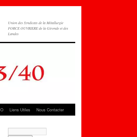
Union des Syndicats de la Métallurgie
FORCE OUVRIERE de la Gironde et des
Landes
FO
Liens Utiles
Nous Contacter