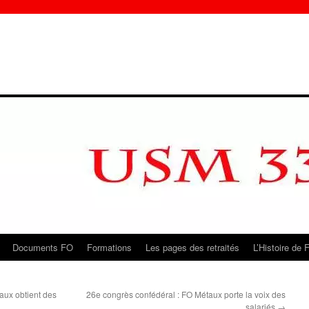
Documents FO
Formations
Les pages des retraités
L’Histoire de 
aux obtient des
26e congrès confédéral : FO Métaux porte la voix des
salariés
→