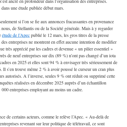
t s’est ancré en profondeur dans l’organisation des entreprises.
n dans une étude publiée début mars.
 seulement si l’on se fie aux annonces fracassantes en provenance
 nous, de Stellantis ou de la Société générale. Mais à y regarder
ne
étude de l’Apec
publié le 12 mars, les gros titres de la presse
l des entreprises ne montrent en effet aucune intention de modifier
que très apprécié par les cadres et devenue « un pilier essentiel »
, près de neuf entreprises sur dix (89 %) n’ont pas changé d’un iota
s cadres en 2025 et elles sont 94 % à envisager très sérieusement de
. Il s’en trouve même 2 % à avoir poussé le curseur un cran plus
s autorisés. A l’inverse, seules 9 % ont réduit ou supprimé cette
 enquêtes réalisées en décembre 2025 auprès d’un échantillon
 1 000 entreprises employant au moins un cadre.
once de certains acteurs, comme le relève l’Apec. « Au-delà de
treprises revenant sur leur politique de télétravail, ce sont