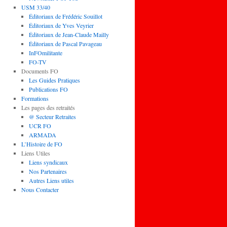
USM 33/40
Éditoriaux de Frédéric Souillot
Éditoriaux de Yves Veyrier
Éditoriaux de Jean-Claude Mailly
Éditoriaux de Pascal Pavageau
InFOmilitante
FO-TV
Documents FO
Les Guides Pratiques
Publications FO
Formations
Les pages des retraités
@ Secteur Retraites
UCR FO
ARMADA
L’Histoire de FO
Liens Utiles
Liens syndicaux
Nos Partenaires
Autres Liens utiles
Nous Contacter