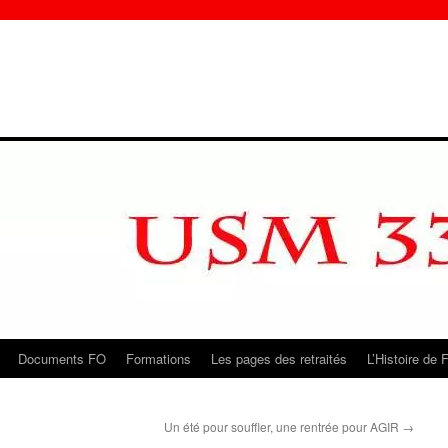
Documents FO
Formations
Les pages des retraités
L’Histoire de 
Un été pour souffler, une rentrée pour AGIR
→