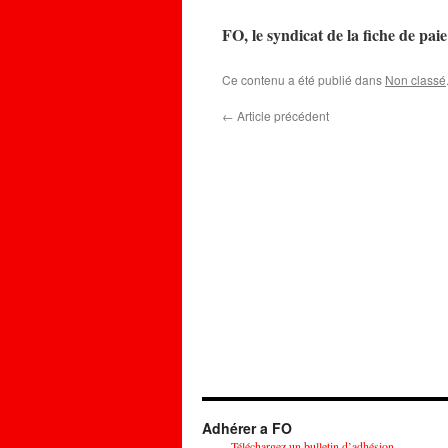
FO, le syndicat de la fiche de paie
Ce contenu a été publié dans
Non classé
←
Article précédent
Adhérer a FO
Téléchargez un bulletin d’adhésion