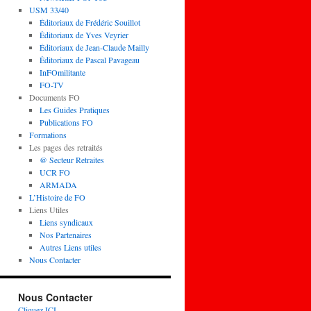
USM 33/40
Éditoriaux de Frédéric Souillot
Éditoriaux de Yves Veyrier
Éditoriaux de Jean-Claude Mailly
Éditoriaux de Pascal Pavageau
InFOmilitante
FO-TV
Documents FO
Les Guides Pratiques
Publications FO
Formations
Les pages des retraités
@ Secteur Retraites
UCR FO
ARMADA
L’Histoire de FO
Liens Utiles
Liens syndicaux
Nos Partenaires
Autres Liens utiles
Nous Contacter
Nous Contacter
Cliquez ICI