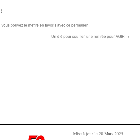
 !
. Vous pouvez le mettre en favoris avec
ce permalien
.
Un été pour souffler, une rentrée pour AGIR
→
Mise à jour le 20 Mars 2025