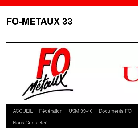
Aller
au
FO-METAUX 33
contenu
ACCUEIL
Fédération
USM 33/40
Documents FO
Nous Contacter